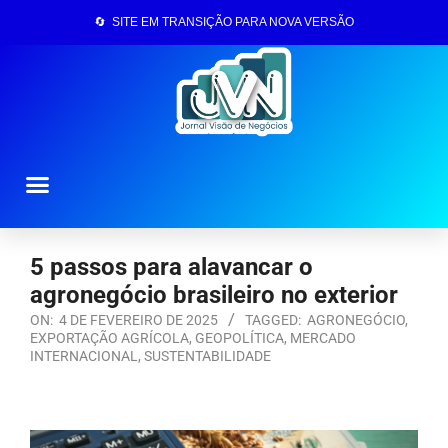
🔄 SITE EM TRANSIÇÃO PARA NOVA VERSÃO
Página Inicial
5 passos para alavancar o
agronegócio brasileiro no exterior
ON:
4 DE FEVEREIRO DE 2025
TAGGED:
AGRONEGÓCIO
,
EXPORTAÇÃO AGRÍCOLA
,
GEOPOLÍTICA
,
MERCADO
INTERNACIONAL
,
SUSTENTABILIDADE