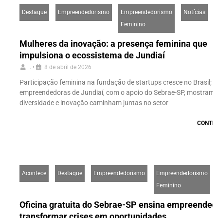
Destaque
Empreendedorismo
Empreendedorismo
Notícias
Feminino
Mulheres da inovação: a presença feminina que
impulsiona o ecossistema de Jundiaí
.
•
8 de abril de 2026
Participação feminina na fundação de startups cresce no Brasil;
empreendedoras de Jundiaí, com o apoio do Sebrae-SP, mostram 
diversidade e inovação caminham juntas no setor
CONTIN
Acontece
Destaque
Empreendedorismo
Empreendedorismo
Feminino
Oficina gratuita do Sebrae-SP ensina empreendedo
transformar crises em oportunidades