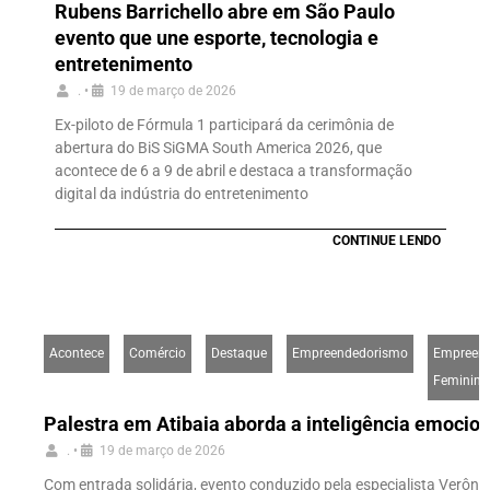
Rubens Barrichello abre em São Paulo
evento que une esporte, tecnologia e
entretenimento
.
•
19 de março de 2026
Ex-piloto de Fórmula 1 participará da cerimônia de
abertura do BiS SiGMA South America 2026, que
acontece de 6 a 9 de abril e destaca a transformação
digital da indústria do entretenimento
CONTINUE LENDO
Acontece
Comércio
Destaque
Empreendedorismo
Empreen
Feminino
Palestra em Atibaia aborda a inteligência emocio
.
•
19 de março de 2026
Com entrada solidária, evento conduzido pela especialista Verônic