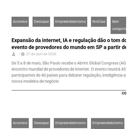
Acontece
Destaque
Empreendedorismo
Notícias
Sem
categoria
Expansão da internet, IA e regulação dão o tom do
evento de provedores do mundo em SP a partir de
.
•
27 de abril de 2026
De 5 a 8 de maio, São Paulo recebe o Abrint Global Congress (AGC
encontro mundial de provedores de internet. O evento reunirá 45 m
participantes de 40 países para debater regulação, inteligência artif
novos modelos de negócio
CON
Acontece
Destaque
Empreendedorismo
Empreendedorismo