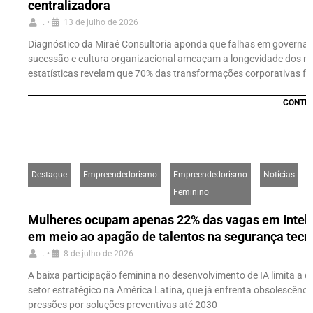
centralizadora
.
•
13 de julho de 2026
Diagnóstico da Miraê Consultoria aponda que falhas em governan
sucessão e cultura organizacional ameaçam a longevidade dos ne
estatísticas revelam que 70% das transformações corporativas f
CONTIN
Destaque
Empreendedorismo
Empreendedorismo
Notícias
Feminino
Mulheres ocupam apenas 22% das vagas em Inteligê
em meio ao apagão de talentos na segurança tecn
.
•
8 de julho de 2026
A baixa participação feminina no desenvolvimento de IA limita a 
setor estratégico na América Latina, que já enfrenta obsolescênc
pressões por soluções preventivas até 2030