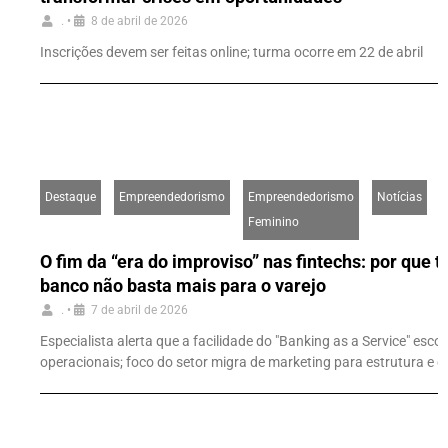
.
•
8 de abril de 2026
Inscrições devem ser feitas online; turma ocorre em 22 de abril
Destaque
Empreendedorismo
Empreendedorismo
Notícias
Feminino
O fim da “era do improviso” nas fintechs: por que 
banco não basta mais para o varejo
.
•
7 de abril de 2026
Especialista alerta que a facilidade do "Banking as a Service" esco
operacionais; foco do setor migra de marketing para estrutura e 