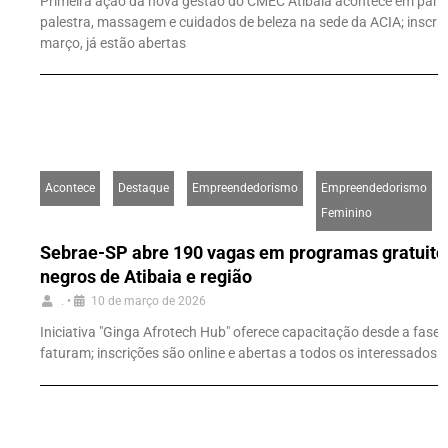
Primeira ação da nova gestão do CMEC Atibaia acontece em parce
palestra, massagem e cuidados de beleza na sede da ACIA; inscri
março, já estão abertas
Acontece
Destaque
Empreendedorismo
Empreendedorismo
Feminino
Sebrae-SP abre 190 vagas em programas gratuit
negros de Atibaia e região
.
•
10 de março de 2026
Iniciativa "Ginga Afrotech Hub" oferece capacitação desde a fase d
faturam; inscrições são online e abertas a todos os interessados 