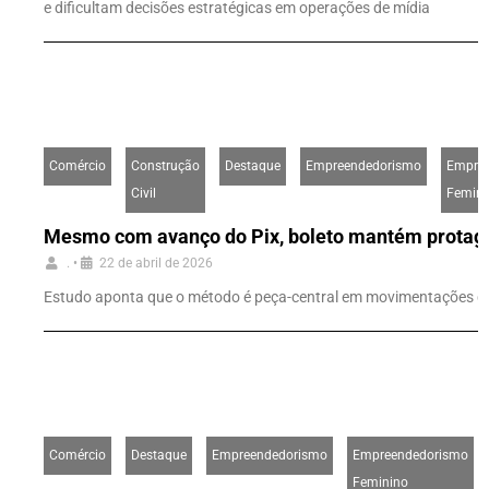
e dificultam decisões estratégicas em operações de mídia
Comércio
Construção
Destaque
Empreendedorismo
Empre
Civil
Femini
Mesmo com avanço do Pix, boleto mantém protago
.
•
22 de abril de 2026
Estudo aponta que o método é peça-central em movimentações qu
Comércio
Destaque
Empreendedorismo
Empreendedorismo
Feminino