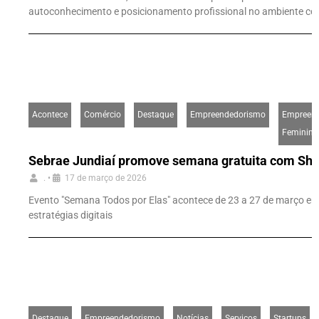
autoconhecimento e posicionamento profissional no ambiente co
Acontece
Comércio
Destaque
Empreendedorismo
Empreen
Feminino
Sebrae Jundiaí promove semana gratuita com Sh
.
•
17 de março de 2026
Evento "Semana Todos por Elas" acontece de 23 a 27 de março em Jun
estratégias digitais
Destaque
Empreendedorismo
Notícias
Serviços
Startups