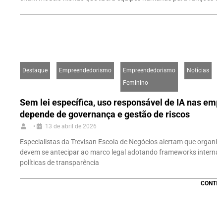
Destaque
Empreendedorismo
Empreendedorismo
Notícias
Feminino
Sem lei específica, uso responsável de IA nas em
depende de governança e gestão de riscos
.
•
13 de abril de 2026
Especialistas da Trevisan Escola de Negócios alertam que organi
devem se antecipar ao marco legal adotando frameworks internac
políticas de transparência
CONTIN