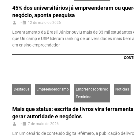
45% dos universitários já empreenderam ou quere
negócio, aponta pesquisa
.
•
12 de maio de 2026
Levantamento da Brasil Júnior ouviu mais de 33 mil estudantes e
que Unicamp e USP lideram ranking de universidades mais bem av
em ensino empreendedor
CONTIN
Destaque
Empreendedorismo
Empreendedorismo
Notícias
Feminino
Mais que status: escrita de livros vira ferramenta 
gerar autoridade e negócios
.
•
7 de maio de 2026
Em um cenário de conteúdo digital efêmero, a publicação de livr