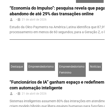
“Economia do Impulso”: pesquisa revela que pag
abandono de até 29% das transações online
.
•
21 de abril de 2026
Estudo da Okto Payments na América Latina identifica que 87,9%
processamento em menos de 60 segundos; para a Geração Z, o lim
Destaque
Empreendedorismo
Empreendedorismo
Notícias
Feminino
“Funcionários de IA” ganham espaço e redefinem a
com automação inteligente
.
•
21 de abril de 2026
Sistemas inteligentes assumem 80% das interações em atendimen
criam modelo híbrido que libera equipes humanas para funções es