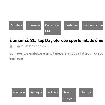
Acontece
Comércio
Construção
Destaque
Empreendedoris
Civil
É amanhã: Startup Day oferece oportunidade única
F
I
a
n
.
•
20 de março de 2026
c
s
e
t
b
a
Com eventos gratuitos e simultâneos, startups e futuros inovador
o
g
empresas
o
r
k
a
-
m
f
Acontece
Destaque
Notícias
Sem
Startups
categoria