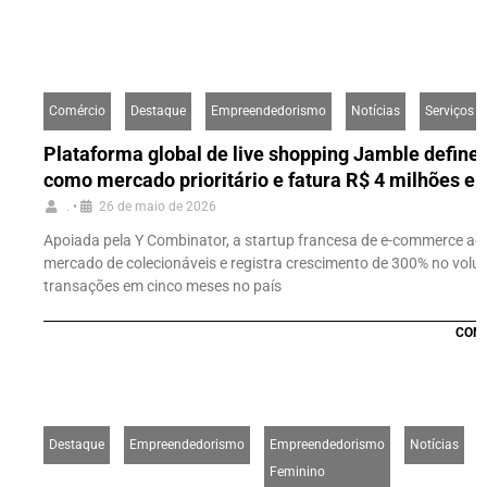
Comércio
Destaque
Empreendedorismo
Notícias
Serviços
Plataforma global de live shopping Jamble define 
como mercado prioritário e fatura R$ 4 milhões em
.
•
26 de maio de 2026
Apoiada pela Y Combinator, a startup francesa de e-commerce ao 
mercado de colecionáveis e registra crescimento de 300% no volu
transações em cinco meses no país
CONT
Destaque
Empreendedorismo
Empreendedorismo
Notícias
Feminino