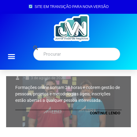
SITE EM TRANSIÇÃO PARA NOVA VERSÃO
Acontece
Destaque
Empreendedorismo
Notícias
Startups
STARTUP SEDIADA NA
UNICAMP OFERECE QUATRO
CURSOS ONLINE GRATUITOS
DE LIDERANÇA COM
CERTIFICADO
.
•
3 de agosto de 2026
Formações online somam 28 horas e cobrem gestão de
pessoas, projetos e metodologias ágeis; inscrições
estão abertas a qualquer pessoa interessada.
CONTINUE LENDO