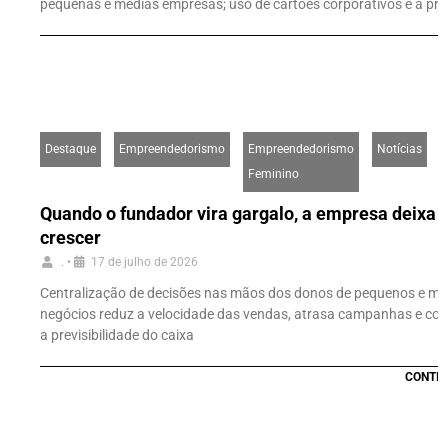
pequenas e médias empresas; uso de cartões corporativos é a prin
Destaque
Empreendedorismo
Empreendedorismo
Notícias
Feminino
Quando o fundador vira gargalo, a empresa deixa 
crescer
.
•
17 de julho de 2026
Centralização de decisões nas mãos dos donos de pequenos e mé
negócios reduz a velocidade das vendas, atrasa campanhas e c
a previsibilidade do caixa
CONTIN