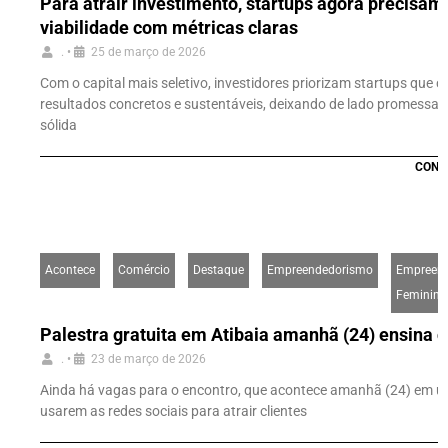
Para atrair investimento, startups agora precisam
viabilidade com métricas claras
.
•
25 de março de 2026
Com o capital mais seletivo, investidores priorizam startups que
resultados concretos e sustentáveis, deixando de lado promessa
sólida
CONT
Acontece
Comércio
Destaque
Empreendedorismo
Empreen
Feminino
Palestra gratuita em Atibaia amanhã (24) ensina c
.
•
23 de março de 2026
Ainda há vagas para o encontro, que acontece amanhã (24) em uma
usarem as redes sociais para atrair clientes