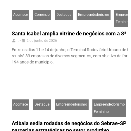
Acontece
Comércio
Destaque
Empreendedorismo
Empreen
Feminino
Santa Isabel amplia vitrine de negócios com a 8ª
.
•
2 de junho de 2026
Entre os dias 11 e 14 de junho, o Terminal Rodoviário Urbano de S
reunirá 83 empresas de diversos segmentos, com objetivo de fort
194 anos do município.
Acontece
Destaque
Empreendedorismo
Empreendedorismo
Feminino
Atibaia sedia rodadas de negócios do Sebrae-SP p
parcerias estratégicas no setor produtivo