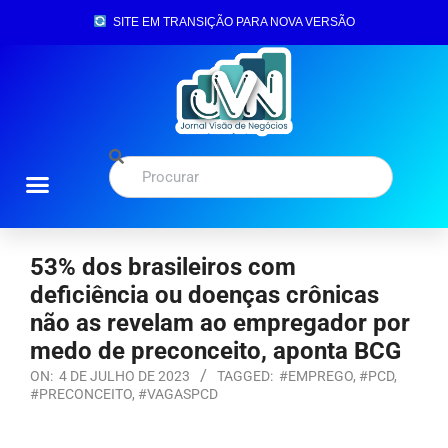
SITE EM TRANSIÇÃO PARA NOVA VERSÃO
53% dos brasileiros com
deficiência ou doenças crônicas
não as revelam ao empregador por
medo de preconceito, aponta BCG
ON:
4 DE JULHO DE 2023
TAGGED:
#EMPREGO
,
#PCD
,
#PRECONCEITO
,
#VAGASPCD