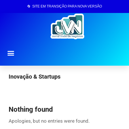
🔄 SITE EM TRANSIÇÃO PARA NOVA VERSÃO
Página Inicial
Inovação & Startups
Nothing found
Apologies, but no entries were found.