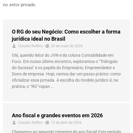
no setor privado.
O RG do seu Negócio: Como escolher a forma
jurídica ideal no Brasil
Claudio Ruffino
•
20 de maio de 2026
Olá, querido leitor do JVN e da coluna Contabilidade em
Foco. Em nosso último encontro, exploramos o “Triângulo
do Sucesso” e os papéis do Empresário, Empreendedor e
Dono de empresa. Hoje, vamos dar um passo prático: como
oficializar essa jornada. A escolha do modelo jurídico é, na
prática, o “RG”<span …
Ano fiscal e grandes eventos em 2026
Claudio Ruffino
•
15 de abril de 2026
Chegamos ao segundo trimestre do ano fiscal! Este período