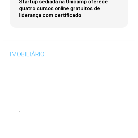
Startup sediada na Unicamp oferece
quatro cursos online gratuitos de
liderança com certificado
IMOBILIÁRIO.
•
28 de maio de 2026
O PREÇO DA URGÊNCIA: PRESSA NA
COMPRA DE BENS DE ALTO VALOR
PODE QUASE DOBRAR O CUSTO FINAL