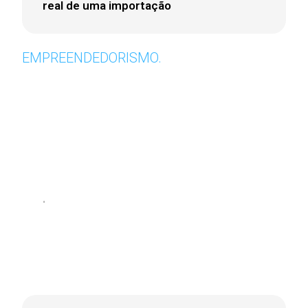
real de uma importação
EMPREENDEDORISMO.
•
5 de agosto de 2026
“ANTES DE INVESTIR NO PARAGUAI, É
PRECISO OLHAR ALÉM DOS
INCENTIVOS FISCAIS”