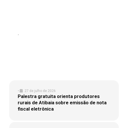
•
4 de agosto de 2026
FESTIVAL MÚSICA, FAMÍLIA &
MORANGO COMEÇA NESTE SÁBADO
EM ATIBAIA COM SHOW DA BANDA LS
JACK
•
27 de julho de 2026
Palestra gratuita orienta produtores
rurais de Atibaia sobre emissão de nota
fiscal eletrônica