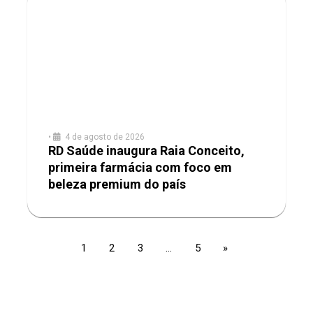
•
4 de agosto de 2026
RD Saúde inaugura Raia Conceito,
primeira farmácia com foco em
beleza premium do país
1
2
3
…
5
»