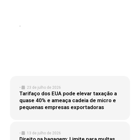
•
24 de julho de 2026
CURSO GRATUITO DA ASSOCIAÇÃO
COMERCIAL DE SÃO PAULO ENSINA A
CALCULAR O CUSTO REAL DE UMA
IMPORTAÇÃO
•
23 de julho de 2026
Tarifaço dos EUA pode elevar taxação a
quase 40% e ameaça cadeia de micro e
pequenas empresas exportadoras
•
13 de julho de 2026
Direito na bagagem: Limite para multas