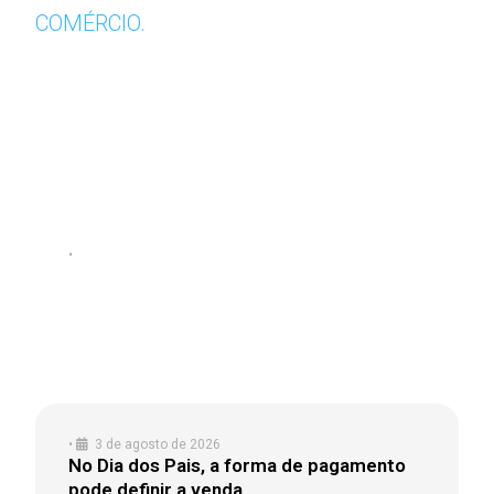
COMÉRCIO.
•
4 de agosto de 2026
RD SAÚDE INAUGURA RAIA CONCEITO,
PRIMEIRA FARMÁCIA COM FOCO EM
BELEZA PREMIUM DO PAÍS
•
3 de agosto de 2026
No Dia dos Pais, a forma de pagamento
pode definir a venda