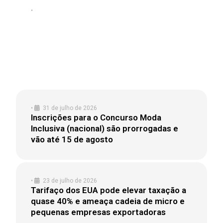
•
4 de agosto de 2026
SÃO PAULO SEDIA MAIOR PALCO DE
NEGÓCIOS DA INDÚSTRIA NÁUTICA
DA AMÉRICA LATINA E MIRA R$ 21
BILHÕES NO TURISMO NÁUTICO
•
31 de julho de 2026
Inscrições para o Concurso Moda
Inclusiva (nacional) são prorrogadas e
vão até 15 de agosto
•
23 de julho de 2026
Tarifaço dos EUA pode elevar taxação a
quase 40% e ameaça cadeia de micro e
pequenas empresas exportadoras