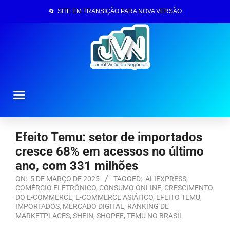
🔄 SITE EM TRANSIÇÃO PARA NOVA VERSÃO
Página Inicial
Efeito Temu: setor de importados
cresce 68% em acessos no último
ano, com 331 milhões
ON:
5 DE MARÇO DE 2025
TAGGED:
ALIEXPRESS
,
COMÉRCIO ELETRÔNICO
,
CONSUMO ONLINE
,
CRESCIMENTO
DO E-COMMERCE
,
E-COMMERCE ASIÁTICO
,
EFEITO TEMU
,
IMPORTADOS
,
MERCADO DIGITAL
,
RANKING DE
MARKETPLACES
,
SHEIN
,
SHOPEE
,
TEMU NO BRASIL