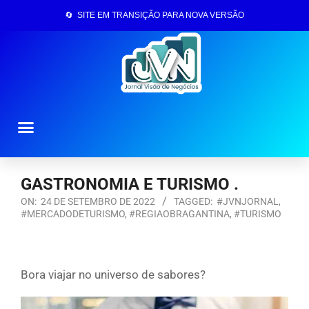
🔄 SITE EM TRANSIÇÃO PARA NOVA VERSÃO
Página Inicial
GASTRONOMIA E TURISMO .
ON:
24 DE SETEMBRO DE 2022
TAGGED:
#JVNJORNAL
,
#MERCADODETURISMO
,
#REGIAOBRAGANTINA
,
#TURISMO
Bora viajar no universo de sabores?