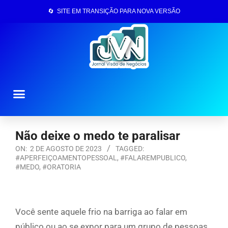
🔄 SITE EM TRANSIÇÃO PARA NOVA VERSÃO
Página Inicial
Não deixe o medo te paralisar
ON:
2 DE AGOSTO DE 2023
TAGGED:
#APERFEIÇOAMENTOPESSOAL
,
#FALAREMPUBLICO
,
#MEDO
,
#ORATORIA
Você sente aquele frio na barriga ao falar em
público ou ao se expor para um grupo de pessoas.