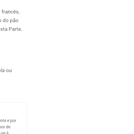
 francês,
io do pão
sta Parte.
ela
ou
nte e por
sor de
-se à