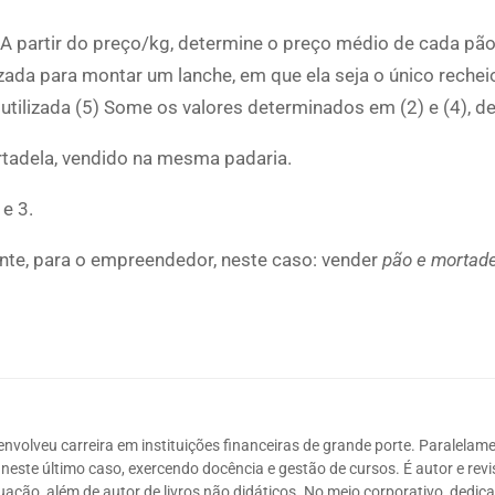
 A partir do preço/kg, determine o preço médio de cada pão
zada para montar um lanche, em que ela seja o único reche
utilizada (5) Some os valores determinados em (2) e (4), de
rtadela, vendido na mesma padaria.
e 3.
ante, para o empreendedor, neste caso: vender
pão e mortad
volveu carreira em instituições financeiras de grande porte. Paralelame
este último caso, exercendo docência e gestão de cursos. É autor e revi
ação, além de autor de livros não didáticos. No meio corporativo, dedica