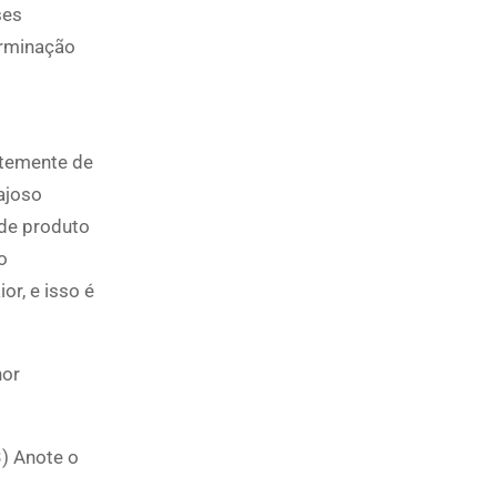
ses
erminação
ntemente de
ajoso
 de produto
o
r, e isso é
hor
3) Anote o