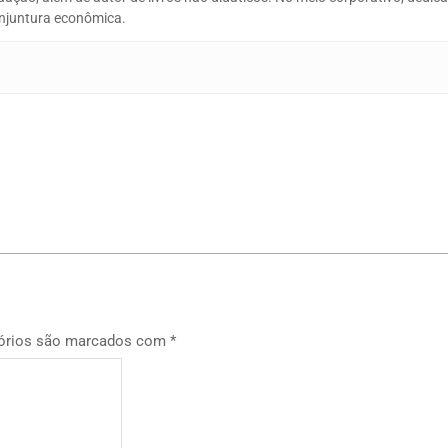
conjuntura econômica.
p
órios são marcados com
*