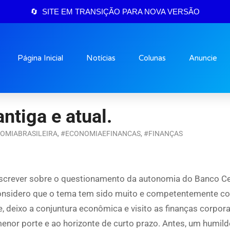
🔄 SITE EM TRANSIÇÃO PARA NOVA VERSÃO
Página Inicial
Notícias
Colunas
Anuncie
ntiga e atual.
OMIABRASILEIRA
,
#ECONOMIAEFINANCAS
,
#FINANÇAS
escrever sobre o questionamento da autonomia do Banco Ce
Considero que o tema tem sido muito e competentemente c
, deixo a conjuntura econômica e visito as finanças corpora
enor porte e ao horizonte de curto prazo. Antes, um humild