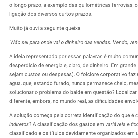
o longo prazo, a exemplo das quilométricas ferrovias
ligação dos diversos curtos prazos.
Muito já ouvi a seguinte queixa:
“Não sei para onde vai o dinheiro das vendas. Vendo, vendo
A ideia representada por essas palavras é muito com
desperdício de energia e, claro, de dinheiro. Em grand
sejam custos ou despesas). O folclore corporativo faz 
agua, que, estando furado, nunca permanece cheio, mesm
solucionar o problema do balde em questão? Localizar o
diferente, embora, no mundo real, as dificuldades envo
A solução começa pela correta identificação do que é
c
indiretos
? A classificação dos gastos em
variáveis
e
fix
classificado e os títulos devidamente organizados e