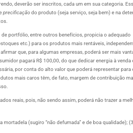
rendo, deverão ser inscritos, cada um em sua categoria. Es
de
precificação
do produto (seja serviço, seja bem) e na det
os.
e portfólio, entre outros benefícios, propicia o adequado
estoques etc.) para os produtos mais rentáveis, independe
 afirmar que, para algumas empresas, poderá ser mais vant
nsumidor pagará R$ 100,00, do que dedicar energia à venda
sária, por conta do alto valor que poderá representar para 
utos mais caros têm, de fato, margem de contribuição maio
sso.
ados reais, pois, não sendo assim, poderá não trazer a mel
da mortadela (sugiro “não defumada” e de boa qualidade); (