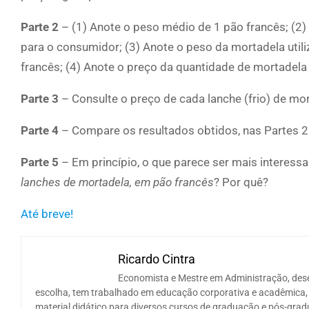
Parte 2
– (1) Anote o peso médio de 1 pão francês; (2)
para o consumidor; (3) Anote o peso da mortadela utili
francês; (4) Anote o preço da quantidade de mortadela 
Parte 3
– Consulte o preço de cada lanche (frio) de mo
Parte 4
– Compare os resultados obtidos, nas Partes 2 
Parte 5
– Em princípio, o que parece ser mais interess
lanches de mortadela, em pão francês
? Por quê?
Até breve!
Ricardo Cintra
Economista e Mestre em Administração, desen
escolha, tem trabalhado em educação corporativa e acadêmica, n
material didático para diversos cursos de graduação e pós-gradu