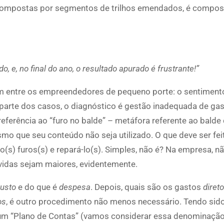
, compostas por segmentos de trilhos emendados, é compos
, e, no final do ano, o resultado apurado é frustrante!”
um entre os empreendedores de pequeno porte: o sentiment
e parte dos casos, o diagnóstico é gestão inadequada de ga
referência ao “furo no balde” – metáfora referente ao balde
o que seu conteúdo não seja utilizado. O que deve ser feit
(s) furos(s) e repará-lo(s). Simples, não é? Na empresa, n
lvidas sejam maiores, evidentemente.
usto
e do que é
despesa
. Depois, quais são os gastos
diret
os
, é outro procedimento não menos necessário. Tendo sido
m um “Plano de Contas” (vamos considerar essa denominaçã