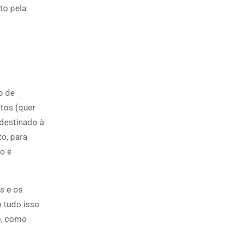
to pela
o de
stos (quer
 destinado à
o, para
ão é
os
e os
 tudo isso
o, como