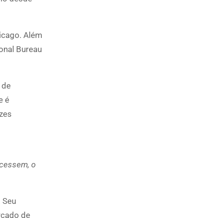
hicago. Além
onal Bureau
 de
e é
ezes
scessem, o
. Seu
rcado de