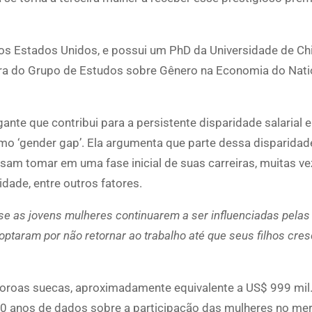
nos Estados Unidos, e possui um PhD da Universidade de C
ora do Grupo de Estudos sobre Gênero na Economia do Nati
ante que contribui para a persistente disparidade salarial e
o ‘gender gap’. Ela argumenta que parte dessa disparidad
sam tomar em uma fase inicial de suas carreiras, muitas v
ade, entre outros fatores.
se as jovens mulheres continuarem a ser influenciadas pelas
ptaram por não retornar ao trabalho até que seus filhos cre
coroas suecas, aproximadamente equivalente a US$ 999 mil
00 anos de dados sobre a participação das mulheres no me