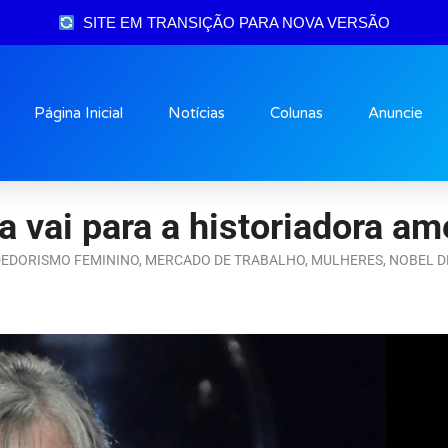
SITE EM TRANSIÇÃO PARA NOVA VERSÃO
Página Inicial
Notícias
Colunas
Anuncie
 vai para a historiadora am
EDORISMO FEMININO
,
MERCADO DE TRABALHO
,
MULHERES
,
NOBEL D