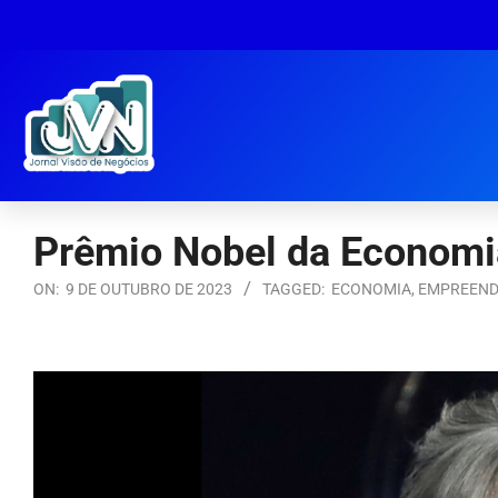
Prêmio Nobel da Economia
ON:
9 DE OUTUBRO DE 2023
TAGGED:
ECONOMIA
,
EMPREEND