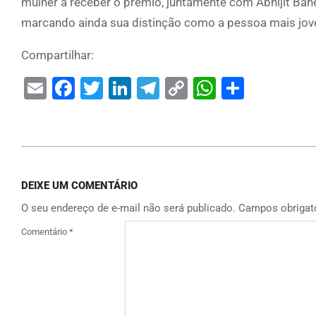
mulher a receber o prêmio, juntamente com Abhijit Ban
marcando ainda sua distinção como a pessoa mais jove
Compartilhar:
Email
Facebook
Twitter
LinkedIn
Telegram
Copy
WhatsAp
Share
Link
DEIXE UM COMENTÁRIO
O seu endereço de e-mail não será publicado.
Campos obrigat
Comentário
*