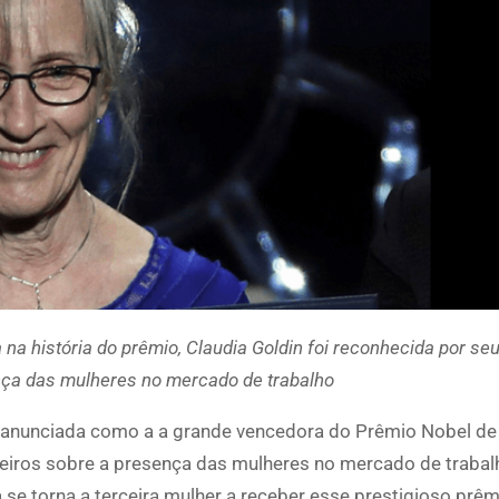
na história do prêmio, Claudia Goldin foi reconhecida por se
nça das mulheres no mercado de trabalho
oi anunciada como a a grande vencedora do Prêmio Nobel d
eiros sobre a presença das mulheres no mercado de trabal
la se torna a terceira mulher a receber esse prestigioso prê