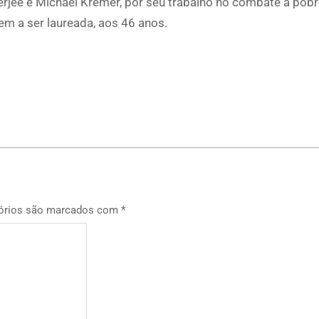
erjee e Michael Kremer, por seu trabalho no combate à pobr
m a ser laureada, aos 46 anos.
p
órios são marcados com
*