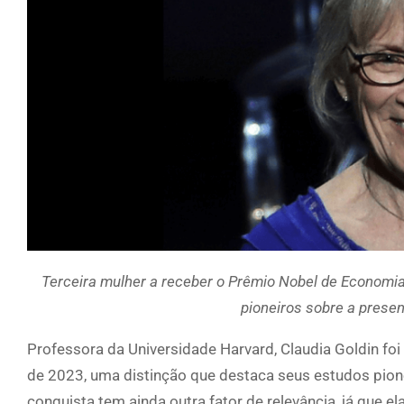
Terceira mulher a receber o Prêmio Nobel de Economia 
pioneiros sobre a prese
Professora da Universidade Harvard, Claudia Goldin f
de 2023, uma distinção que destaca seus estudos pion
conquista tem ainda outra fator de relevância, já que e