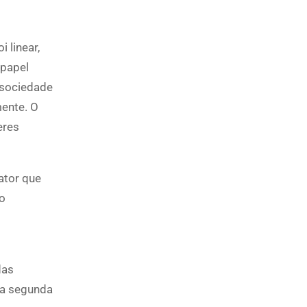
 linear,
 papel
 sociedade
mente. O
eres
ator que
 o
das
 a segunda