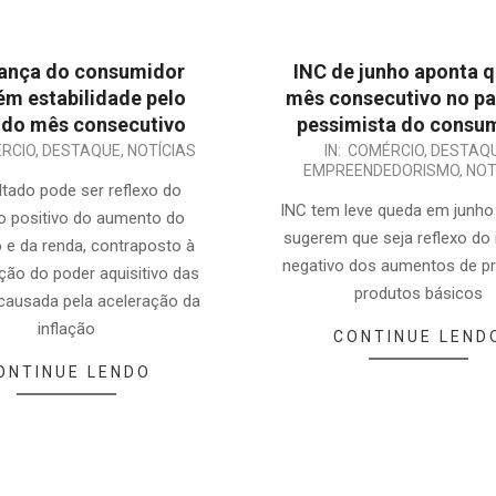
ança do consumidor
INC de junho aponta 
m estabilidade pelo
mês consecutivo no p
do mês consecutivo
pessimista do consu
2024-
RCIO
,
DESTAQUE
,
NOTÍCIAS
IN:
COMÉRCIO
,
DESTAQ
EMPREENDEDORISMO
,
NOT
06-
ltado pode ser reflexo do
25
INC tem leve queda em junho
o positivo do aumento do
sugerem que seja reflexo do
e da renda, contraposto à
negativo dos aumentos de p
ção do poder aquisitivo das
produtos básicos
 causada pela aceleração da
inflação
CONTINUE LEND
ONTINUE LENDO