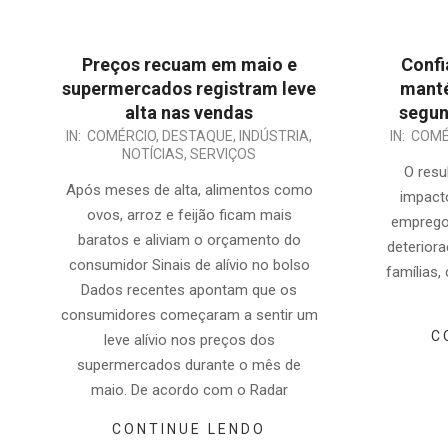
Preços recuam em maio e
Confi
supermercados registram leve
manté
alta nas vendas
segun
2025-
2024-
IN:
COMÉRCIO
,
DESTAQUE
,
INDÚSTRIA
,
IN:
COMÉ
NOTÍCIAS
,
SERVIÇOS
06-
11-
O resu
16
29
Após meses de alta, alimentos como
impact
ovos, arroz e feijão ficam mais
emprego 
baratos e aliviam o orçamento do
deteriora
consumidor Sinais de alívio no bolso
famílias,
Dados recentes apontam que os
consumidores começaram a sentir um
C
leve alívio nos preços dos
supermercados durante o mês de
maio. De acordo com o Radar
CONTINUE LENDO