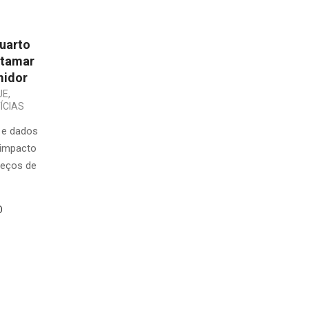
quarto
atamar
midor
UE
,
ÍCIAS
 e dados
 impacto
reços de
O