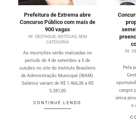
Prefeitura de Extrema abre
Concurs
Concurso Público com mais de
pro
900 vagas
semel
preen
IN:
DESTAQUE
,
NOTÍCIAS
,
SEM
CATEGORIA
co
IN:
D
As inscrições serão realizadas no
período de 4 de setembro a 5 de
Pela p
outubro no site do Instituto Brasileiro
Gest
de Administração Municipal (IBAM).
oportunid
Salários variam de R$ 1.466,38 a R$
cargos 
5.281,00
única prov
CONTINUE LENDO
o 
C