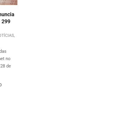
nuncia
m 299
OTÍCIAS
,
adas
net no
 28 de
O