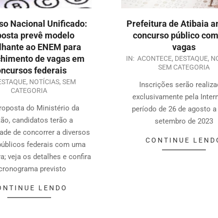
o Nacional Unificado:
Prefeitura de Atibaia a
posta prevê modelo
concurso público co
hante ao ENEM para
vagas
chimento de vagas em
IN:
ACONTECE
,
DESTAQUE
,
N
SEM CATEGORIA
ncursos federais
ESTAQUE
,
NOTÍCIAS
,
SEM
Inscrições serão realiz
CATEGORIA
exclusivamente pela Inter
roposta do Ministério da
período de 26 de agosto a
ão, candidatos terão a
setembro de 2023
ade de concorrer a diversos
CONTINUE LEND
públicos federais com uma
a; veja os detalhes e confira
cronograma previsto
ONTINUE LENDO