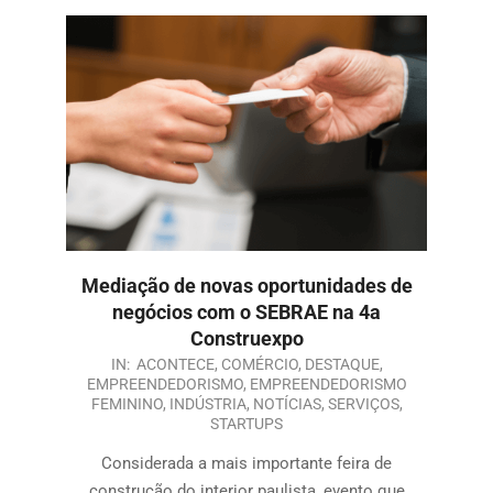
Mediação de novas oportunidades de
negócios com o SEBRAE na 4a
Construexpo
IN:
ACONTECE
,
COMÉRCIO
,
DESTAQUE
,
EMPREENDEDORISMO
,
EMPREENDEDORISMO
FEMININO
,
INDÚSTRIA
,
NOTÍCIAS
,
SERVIÇOS
,
STARTUPS
Considerada a mais importante feira de
construção do interior paulista, evento que