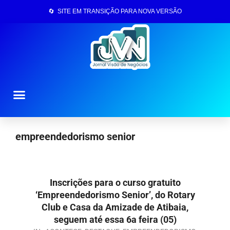
🔄 SITE EM TRANSIÇÃO PARA NOVA VERSÃO
Página Inicial
empreendedorismo senior
Inscrições para o curso gratuito
‘Empreendedorismo Senior’, do Rotary
Club e Casa da Amizade de Atibaia,
seguem até essa 6a feira (05)