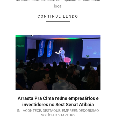
local
CONTINUE LENDO
Arrasta Pra Cima reúne empresários e
investidores no Sest Senat Atibaia
IN:
ACONTECE
,
DESTAQUE
,
EMPREENDEDORISMO
,
NOTÍCIAS
,
STARTUPS