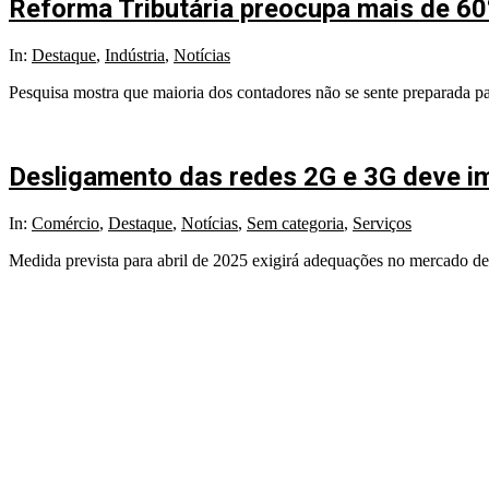
Reforma Tributária preocupa mais de 60
In:
Destaque
,
Indústria
,
Notícias
Pesquisa mostra que maioria dos contadores não se sente preparada pa
Desligamento das redes 2G e 3G deve i
In:
Comércio
,
Destaque
,
Notícias
,
Sem categoria
,
Serviços
Medida prevista para abril de 2025 exigirá adequações no mercado d