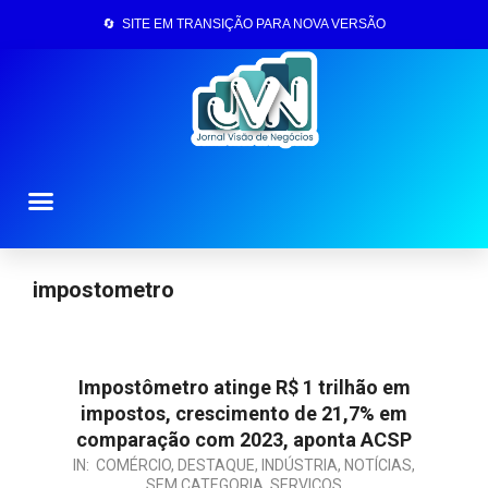
🔄 SITE EM TRANSIÇÃO PARA NOVA VERSÃO
Página Inicial
impostometro
Impostômetro atinge R$ 1 trilhão em
impostos, crescimento de 21,7% em
comparação com 2023, aponta ACSP
IN:
COMÉRCIO
,
DESTAQUE
,
INDÚSTRIA
,
NOTÍCIAS
,
SEM CATEGORIA
,
SERVIÇOS