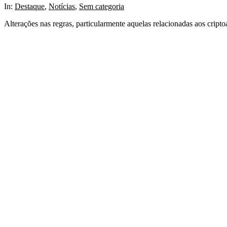
In:
Destaque
,
Notícias
,
Sem categoria
Alterações nas regras, particularmente aquelas relacionadas aos cri