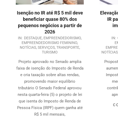
Isenção no IR até R$ 5 mil deve
Elevação
beneficiar quase 80% dos
IR p
pequenos negócios a partir de
im
2026
IN:
DESTAQUE
,
EMPREENDEDORISMO
,
IN:
EMPREENDEDORISMO FEMININO
,
E
NOTÍCIAS
,
SERVIÇOS
,
TRANSPORTE
,
EMPRE
TURISMO
NOTÍCIAS
Projeto aprovado no Senado amplia
Propost
faixa de isenção do Imposto de Renda
aument
e cria taxação sobre altas rendas,
Impost
promovendo maior equilíbrio
men
tributário O Senado Federal aprovou
contri
nesta quarta-feira (5) o projeto de lei
apr
que isenta do Imposto de Renda de
C
Pessoa Física (IRPF) quem ganha até
R$ 5 mil mensais,