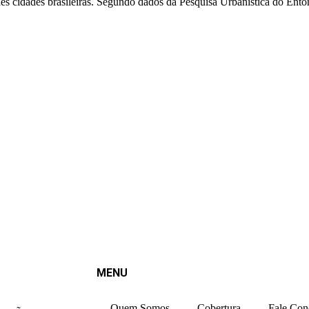
es cidades brasileiras. Segundo dados da Pesquisa Urbanística do Ento
MENU
Quem Somos
Cobertura
Fale Con