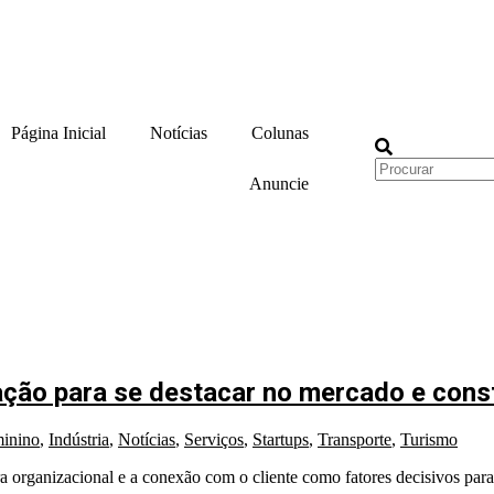
Página Inicial
Notícias
Colunas
Anuncie
ão para se destacar no mercado e const
inino
,
Indústria
,
Notícias
,
Serviços
,
Startups
,
Transporte
,
Turismo
ra organizacional e a conexão com o cliente como fatores decisivos para