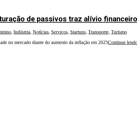
ração de passivos traz alívio financeir
inino
,
Indústria
,
Notícias
,
Serviços
,
Startups
,
Transporte
,
Turismo
lidade no mercado diante do aumento da inflação em 2025
Continue lend