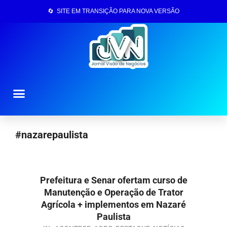
🔄 SITE EM TRANSIÇÃO PARA NOVA VERSÃO
Página Inicial
#nazarepaulista
Prefeitura e Senar ofertam curso de
Manutenção e Operação de Trator
Agrícola + implementos em Nazaré
Paulista