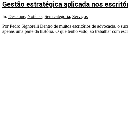
Gestão estratégica aplicada nos escritó
2025-
In:
Destaque
,
Notícias
,
Sem categoria
,
Serviços
10-
Por Pedro Signorelli Dentro de muitos escritórios de advocacia, o su
29
apenas uma parte da história. O que tenho visto, ao trabalhar com escri