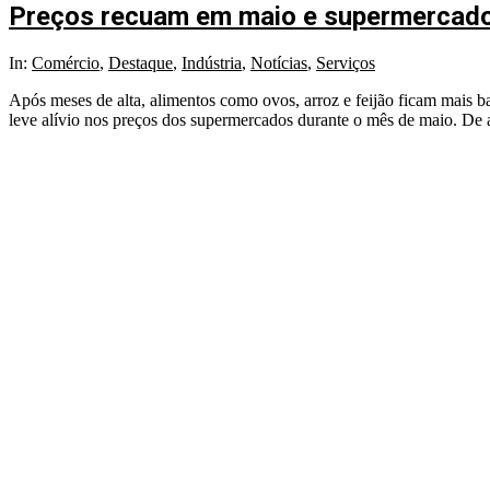
Preços recuam em maio e supermercados
2025-
In:
Comércio
,
Destaque
,
Indústria
,
Notícias
,
Serviços
06-
Após meses de alta, alimentos como ovos, arroz e feijão ficam mais 
16
leve alívio nos preços dos supermercados durante o mês de maio. De