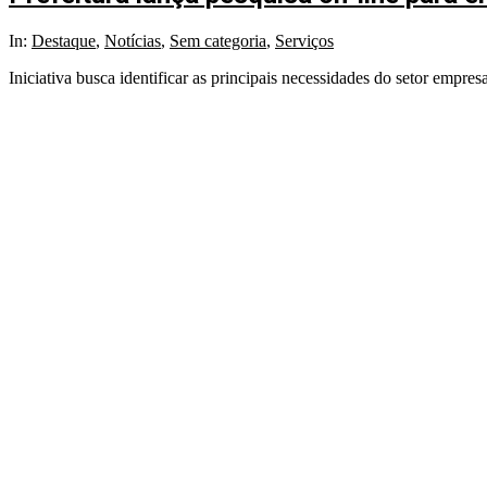
2025-
In:
Destaque
,
Notícias
,
Sem categoria
,
Serviços
03-
Iniciativa busca identificar as principais necessidades do setor empresa
04