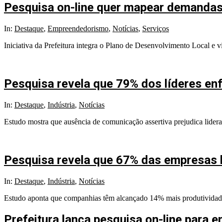
Pesquisa on-line quer mapear demandas
2025-
In:
Destaque
,
Empreendedorismo
,
Notícias
,
Serviços
05-
Iniciativa da Prefeitura integra o Plano de Desenvolvimento Local e 
30
Pesquisa revela que 79% dos líderes en
2025-
In:
Destaque
,
Indústria
,
Notícias
05-
Estudo mostra que ausência de comunicação assertiva prejudica lideran
22
Pesquisa revela que 67% das empresas b
2025-
In:
Destaque
,
Indústria
,
Notícias
05-
Estudo aponta que companhias têm alcançado 14% mais produtividade 
17
Prefeitura lança pesquisa on-line para e