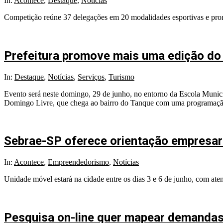
In:
Acontece
,
Destaque
,
Notícias
Competição reúne 37 delegações em 20 modalidades esportivas e promo
Prefeitura promove mais uma edição do 
In:
Destaque
,
Notícias
,
Serviços
,
Turismo
Evento será neste domingo, 29 de junho, no entorno da Escola Munici
Domingo Livre, que chega ao bairro do Tanque com uma programação g
Sebrae-SP oferece orientação empresaria
In:
Acontece
,
Empreendedorismo
,
Notícias
Unidade móvel estará na cidade entre os dias 3 e 6 de junho, com ate
Pesquisa on-line quer mapear demandas