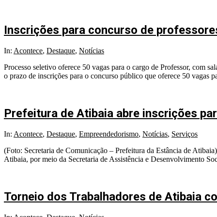
Inscrições para concurso de professores
In:
Acontece
,
Destaque
,
Notícias
Processo seletivo oferece 50 vagas para o cargo de Professor, com salá
o prazo de inscrições para o concurso público que oferece 50 vagas p
Prefeitura de Atibaia abre inscrições p
In:
Acontece
,
Destaque
,
Empreendedorismo
,
Notícias
,
Serviços
(Foto: Secretaria de Comunicação – Prefeitura da Estância de Atibai
Atibaia, por meio da Secretaria de Assistência e Desenvolvimento So
Torneio dos Trabalhadores de Atibaia c