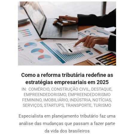
Como a reforma tributária redefine as
estratégias empresariais em 2025
IN:
COMÉRCIO
,
CONSTRUÇÃO CIVIL
,
DESTAQUE
,
EMPREENDEDORISMO
,
EMPREENDEDORISMO
FEMININO
,
IMOBILIÁRIO
,
INDÚSTRIA
,
NOTÍCIAS
,
SERVIÇOS
,
STARTUPS
,
TRANSPORTE
,
TURISMO
Especialista em planejamento tributário faz uma
análise das mudanças que passam a fazer parte
da vida dos brasileiros