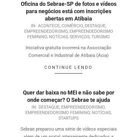
Oficina do Sebrae-SP de fotos e vídeos
para negócios está com inscrições
abertas em Atibaia
IN:
ACONTECE
,
COMÉRCIO
,
DESTAQUE
,
EMPREENDEDORISMO
,
EMPREENDEDORISMO
FEMININO
,
NOTÍCIAS
,
SERVIÇOS
,
TURISMO
Iniciativa gratuita ocorrerá na Associação
Comercial e Industrial de Atibaia (Acia)
CONTINUE LENDO
Quer dar baixa no MEI e não sabe por
onde começar? O Sebrae te ajuda
IN:
DESTAQUE
,
EMPREENDEDORISMO
,
EMPREENDEDORISMO FEMININO
,
NOTÍCIAS
,
STARTUPS
Sebrae preparou uma série de vídeos especiais
além de um portal inteiramente dedicados a