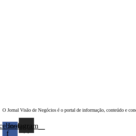
O Jornal Visão de Negócios é o portal de informação, conteúdo e con
cebook-
Instagram
f