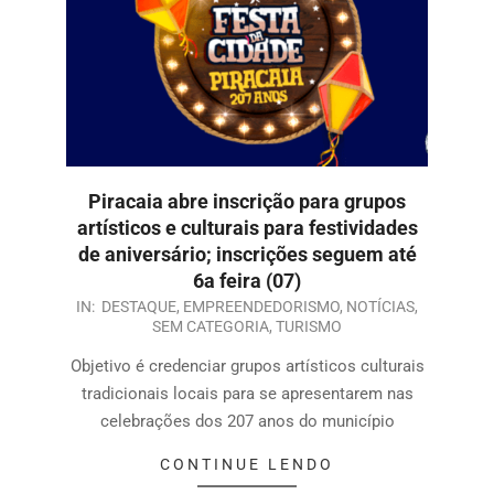
Piracaia abre inscrição para grupos
artísticos e culturais para festividades
de aniversário; inscrições seguem até
6a feira (07)
IN:
DESTAQUE
,
EMPREENDEDORISMO
,
NOTÍCIAS
,
SEM CATEGORIA
,
TURISMO
Objetivo é credenciar grupos artísticos culturais
tradicionais locais para se apresentarem nas
celebrações dos 207 anos do município
CONTINUE LENDO