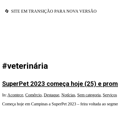
🔄 SITE EM TRANSIÇÃO PARA NOVA VERSÃO
#veterinária
SuperPet 2023 começa hoje (25) e prome
In:
Acontece
,
Comércio
,
Destaque
,
Notícias
,
Sem categoria
,
Serviços
Começa hoje em Campinas a SuperPet 2023 – feira voltada ao segment