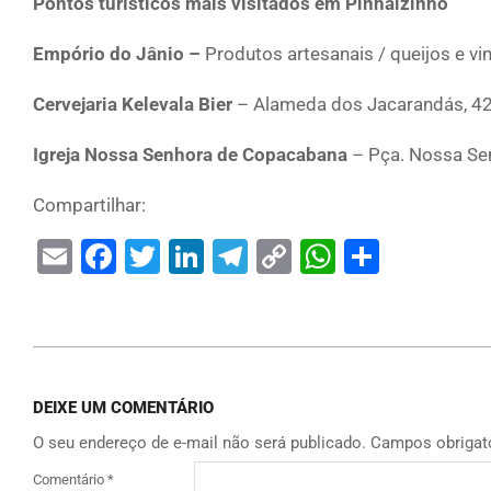
Pontos turísticos mais visitados em Pinhalzinho
Empório do Jânio –
Produtos artesanais / queijos e vin
Cervejaria Kelevala Bier
– Alameda dos Jacarandás, 42 
Igreja Nossa Senhora de Copacabana
– Pça. Nossa Se
Compartilhar:
Email
Facebook
Twitter
LinkedIn
Telegram
Copy
WhatsAp
Share
Link
DEIXE UM COMENTÁRIO
O seu endereço de e-mail não será publicado.
Campos obrigat
Comentário
*