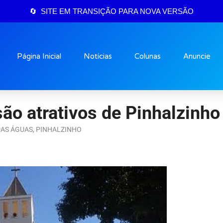
🔄 SITE EM TRANSIÇÃO PARA NOVA VERSÃO
Página Inicial
Notícias
Colunas
Anuncie
são atrativos de Pinhalzinho
DAS ÁGUAS
,
PINHALZINHO