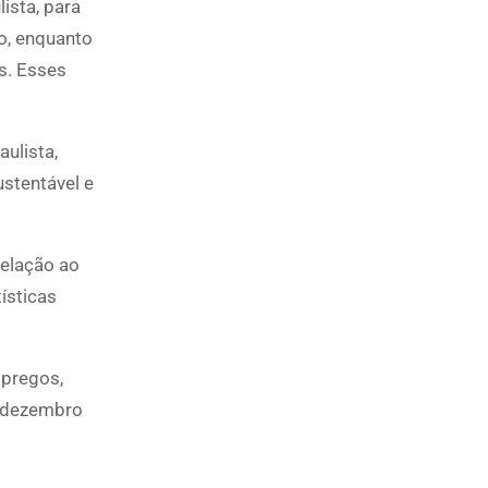
ista, para
o, enquanto
es. Esses
ulista,
ustentável e
relação ao
ísticas
mpregos,
e dezembro