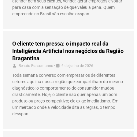
atender bem seus clientes, vender, gerar empregos e voltar
para casa com a sensação de que valeu a pena. Quem
empreende no Brasil não escolhe o<span …
O cliente tem pressa: o impacto real da
Inteligência Artificial nos negócios da Região
Bragantina
Renato Russomanno
•
6 de junho de 2026
Toda semana converso com empresários de diferentes
setores aqui na nossa região que compartilham do mesmo
diagnóstico: o comportamento do consumidor mudou
drasticamente. Hoje, o cliente não quer apenas um bom
produto ou preço competitivo; ele exige imediatismo. Em
um mercado onde a velocidade dita as regras, o tempo
de<span …