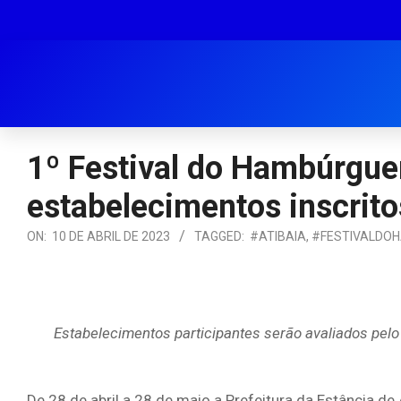
1º Festival do Hambúrguer
estabelecimentos inscrito
ON:
10 DE ABRIL DE 2023
TAGGED:
#ATIBAIA
,
#FESTIVALDO
Estabelecimentos participantes serão avaliados pelo 
De 28 de abril a 28 de maio a Prefeitura da Estância de