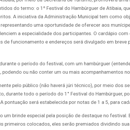
tidos do termo: o 1º Festival do Hambúrguer de Atibaia, q
ritos. A iniciativa da Administração Municipal tem como obj
, representando uma oportunidade de oferecer aos munícipe
nciem a especialidade dos participantes. O cardápio com
ios de funcionamento e endereços será divulgado em breve 
 durante o período do festival, com um hambúrguer (enten
, podendo ou não conter um ou mais acompanhamentos no 
nte pelo público (não haverá júri técnico), por meio dos s
nto, durante todo o período do 1° Festival do Hambúrguer, p
 A pontuação será estabelecida por notas de 1 a 5, para cad
 um brinde especial pela posição de destaque no festival.
ês primeiros colocados, eles serão premiados dividindo su