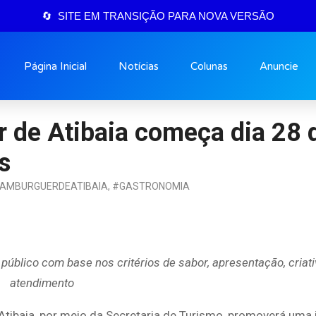
🔄 SITE EM TRANSIÇÃO PARA NOVA VERSÃO
Página Inicial
Notícias
Colunas
Anuncie
 de Atibaia começa dia 28 d
s
HAMBURGUERDEATIBAIA
,
#GASTRONOMIA
público com base nos critérios de sabor, apresentação, criat
atendimento
 Atibaia, por meio da Secretaria de Turismo, promoverá uma i