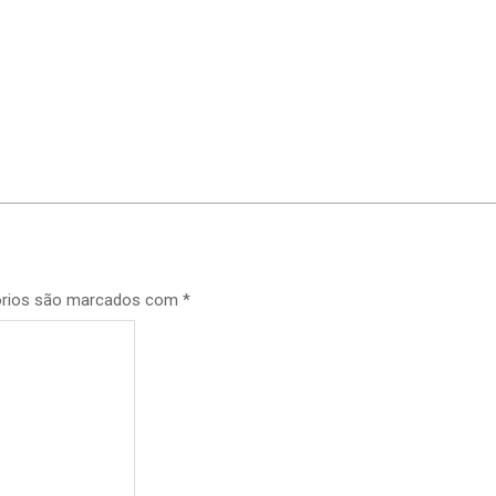
p
órios são marcados com
*