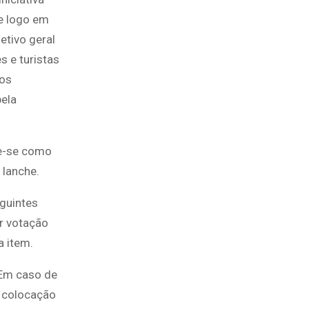
ue logo em
etivo geral
s e turistas
 os
pela
de-se como
lanche.
eguintes
or votação
a item.
 Em caso de
a colocação