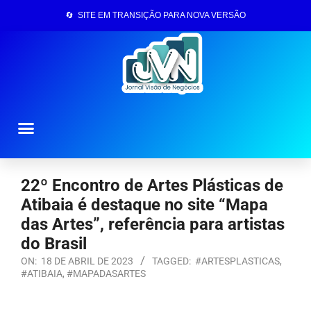
🔄 SITE EM TRANSIÇÃO PARA NOVA VERSÃO
Página Inicial
22º Encontro de Artes Plásticas de
Atibaia é destaque no site “Mapa
das Artes”, referência para artistas
do Brasil
ON:
18 DE ABRIL DE 2023
TAGGED:
#ARTESPLASTICAS
,
#ATIBAIA
,
#MAPADASARTES