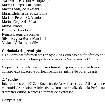
João Vicente Anoni Albuquerque
Marcia Campos Dos Santos
Marcos Shigueo Akasaki
Maria Efigênia de Souza Lima
Mariane Pereira C. Araújo
Marina Ceglie da Silva
Milton Blaser
Pedro Cardoso Leão
Renata Laguardia Xavier
Silvia Regina Borin Marchetti
Viviane Vallades da Silva
Cerimônia de premiação
Os autores das três melhores criações, na avaliação do júri técnico d
as obras passarão a fazer parte do acervo da Secretaria de Cultura.
Os jurados que selecionaram as obras da exposição e vão indicar os tr
comprovada atuação e conhecimentos na análise de obras de arte.
23ª edição
Interrompido em 2012, o Encontro de Artes Plásticas de Atibaia começ
comunidade artística. A iniciativa voltou a ser realizada pela Prefeit
diferentes estilos, técnicas e formas de expressão.
Compartilhar: