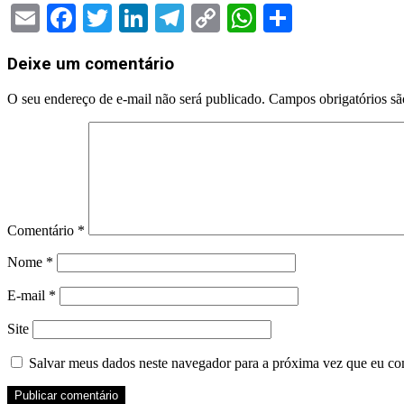
Email
Facebook
Twitter
LinkedIn
Telegram
Copy
WhatsApp
Share
Link
2024-
Deixe um comentário
05-
22
O seu endereço de e-mail não será publicado.
Campos obrigatórios s
Comentário
*
Nome
*
E-mail
*
Site
Salvar meus dados neste navegador para a próxima vez que eu co