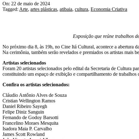
On:
22 de maio de 2024
Tagged:
Arte
,
artes plásticas
,
atibaia
,
cultura
,
Economia Criativa
Exposição que reúne trabalhos de 
No próximo dia 8, às 19h, no Cine Itá Cultural, acontece a abertura da
Na cerimônia, também serão revelados e premiados os artistas mais be
Artistas selecionados
Foram 20 artistas selecionados pelo edital da Secretaria de Cultura par
constituindo um espaço de exibição e compartilhamento de trabalhos de
Confira os artistas selecionados:
Cláudio Antônio Alves de Souza
Cristian Wellington Ramos
Daniel Ribeiro Sayegh
Felipe Diniz Sanguin
Fernando de Godoy Barsotti
Francelino Moraes Mesquita
Isadora Maia P. Carvalho
James Scott Rowland