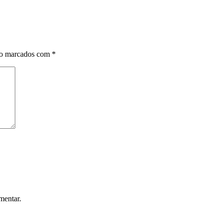
ão marcados com
*
mentar.