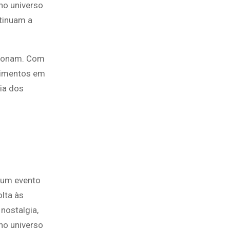
no universo
tinuam a
cionam. Com
ntimentos em
ia dos
 um evento
lta às
nostalgia,
no universo