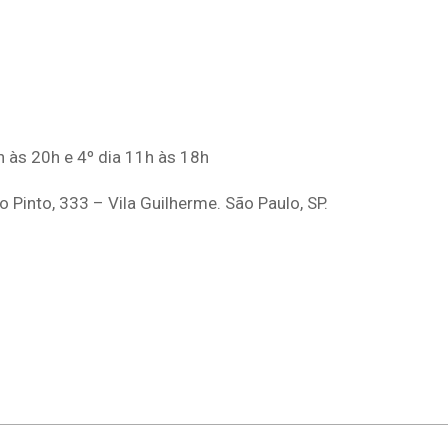
 às 20h e 4º dia 11h às 18h
 Pinto, 333 – Vila Guilherme. São Paulo, SP.
p