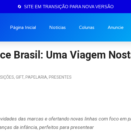
🔄 SITE EM TRANSIÇÃO PARA NOVA VERSÃO
Página Inicial
Notícias
Colunas
Anuncie
ice Brasil: Uma Viagem Nost
OSIÇÕES
,
GIFT
,
PAPELARIA
,
PRESENTES
ovidades das marcas e ofertando novas linhas com foco em p
anças da infância, perfeitos para presentear