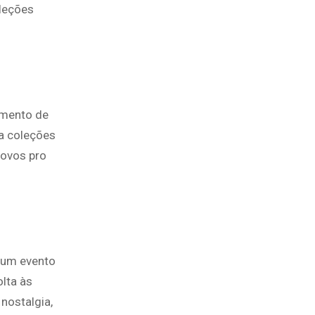
oleções
egmento de
ça coleções
novos pro
 um evento
lta às
nostalgia,