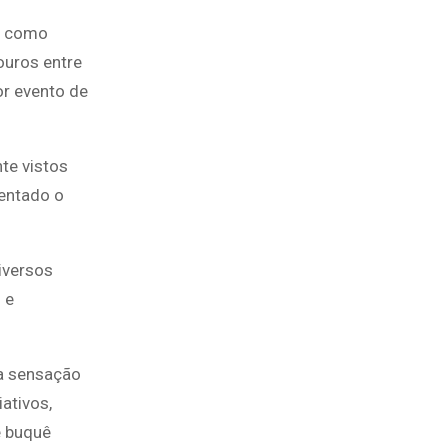
s, como
ouros entre
or evento de
te vistos
mentado o
iversos
 e
.
ma sensação
iativos,
e buquê