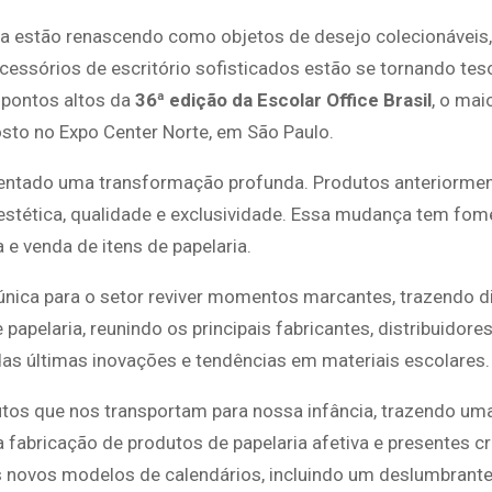
ria estão renascendo como objetos de desejo colecionávei
cessórios de escritório sofisticados estão se tornando tes
 pontos altos da
36ª edição da Escolar Office Brasil
, o mai
osto no Expo Center Norte, em São Paulo.
mentado uma transformação profunda. Produtos anteriormen
 estética, qualidade e exclusividade. Essa mudança tem fo
e venda de itens de papelaria.
única para o setor reviver momentos marcantes, trazendo d
apelaria, reunindo os principais fabricantes, distribuidores
das últimas inovações e tendências em materiais escolares
dutos que nos transportam para nossa infância, trazendo u
a fabricação de produtos de papelaria afetiva e presentes cr
 novos modelos de calendários, incluindo um deslumbrant