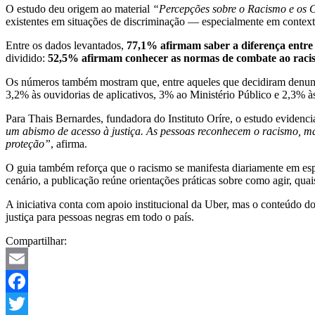
O estudo deu origem ao material
“Percepções sobre o Racismo e os 
existentes em situações de discriminação — especialmente em contex
Entre os dados levantados,
77,1% afirmam saber a diferença entre r
dividido:
52,5% afirmam conhecer as normas de combate ao raci
Os números também mostram que, entre aqueles que decidiram denuncia
3,2% às ouvidorias de aplicativos, 3% ao Ministério Público e 2,3% às
Para Thais Bernardes, fundadora do Instituto Oríre, o estudo evidenci
um abismo de acesso à justiça. As pessoas reconhecem o racismo, m
proteção”
, afirma.
O guia também reforça que o racismo se manifesta diariamente em espa
cenário, a publicação reúne orientações práticas sobre como agir, quai
A iniciativa conta com apoio institucional da Uber, mas o conteúdo d
justiça para pessoas negras em todo o país.
Compartilhar:
Email
Facebook