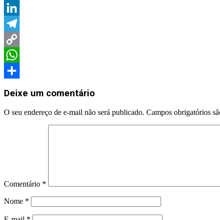
Twitter
LinkedIn
Telegram
Copy
Link
WhatsApp
2025-
Share
11-
Deixe um comentário
20
O seu endereço de e-mail não será publicado.
Campos obrigatórios s
Comentário
*
Nome
*
E-mail
*