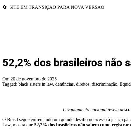
🔄 SITE EM TRANSIÇÃO PARA NOVA VERSÃO
52,2% dos brasileiros não 
On:
20 de novembro de 2025
Tagged:
black sisters in law
,
denúncias
,
direitos
,
discriminação
,
Equid
Levantamento nacional revela descon
O Brasil segue enfrentando um grande desafio no acesso à justiça par
Law, mostra que
52,2% dos brasileiros não sabem como registrar d