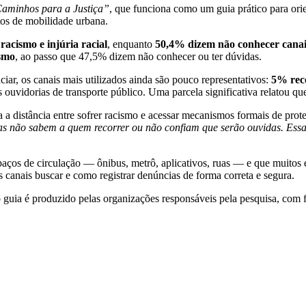
Caminhos para a Justiça”
, que funciona como um guia prático para orien
tos de mobilidade urbana.
acismo e injúria racial
, enquanto
50,4% dizem não conhecer canais
smo
, ao passo que 47,5% dizem não conhecer ou ter dúvidas.
r, os canais mais utilizados ainda são pouco representativos:
5% rec
 ouvidorias de transporte público. Uma parcela significativa relatou q
a a distância entre sofrer racismo e acessar mecanismos formais de prot
as não sabem a quem recorrer ou não confiam que serão ouvidas. Essa
ços de circulação — ônibus, metrô, aplicativos, ruas — e que muitos ep
s canais buscar e como registrar denúncias de forma correta e segura.
o guia é produzido pelas organizações responsáveis pela pesquisa, com 