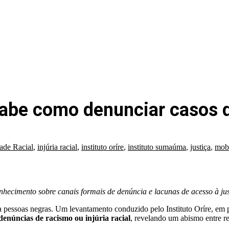
sabe como denunciar casos 
ade Racial
,
injúria racial
,
instituto oríre
,
instituto sumaúma
,
justiça
,
mobi
hecimento sobre canais formais de denúncia e lacunas de acesso à ju
a pessoas negras. Um levantamento conduzido pelo Instituto Oríre, em p
enúncias de racismo ou injúria racial
, revelando um abismo entre re