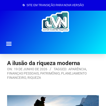
🔄 SITE EM TRANSIÇÃO PARA NOVA VERSÃO
Página Inicial
A ilusão da riqueza moderna
ON:
19 DE JUNHO DE 2026
TAGGED:
APARÊNCIA
,
FINANÇAS PESSOAIS
,
PATRIMÔNIO
,
PLANEJAMENTO
FINANCEIRO
,
RIQUEZA