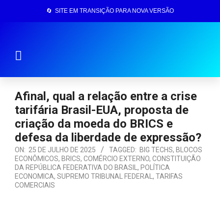
🔄 SITE EM TRANSIÇÃO PARA NOVA VERSÃO
Página Inicial
Afinal, qual a relação entre a crise
tarifária Brasil-EUA, proposta de
criação da moeda do BRICS e
defesa da liberdade de expressão?
ON:
25 DE JULHO DE 2025
TAGGED:
BIG TECHS
,
BLOCOS
ECONÔMICOS
,
BRICS
,
COMÉRCIO EXTERNO
,
CONSTITUIÇÃO
DA REPÚBLICA FEDERATIVA DO BRASIL
,
POLÍTICA
ECONOMICA
,
SUPREMO TRIBUNAL FEDERAL
,
TARIFAS
COMERCIAIS