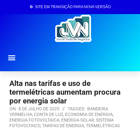
🔄 SITE EM TRANSIÇÃO PARA NOVA VERSÃO
Página Inicial
Alta nas tarifas e uso de
termelétricas aumentam procura
por energia solar
ON:
8 DE JULHO DE 2025
TAGGED:
BANDEIRA
VERMELHA
,
CONTA DE LUZ
,
ECONOMIA DE ENERGIA
,
ENERGIA FOTOVOLTAICA
,
ENERGIA SOLAR
,
SISTEMA
FOTOVOLTAICO
,
TARIFAS DE ENERGIA
,
TERMELÉTRICAS