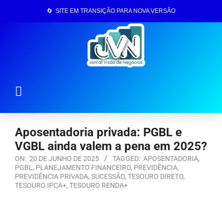
🔄 SITE EM TRANSIÇÃO PARA NOVA VERSÃO
Página Inicial
Aposentadoria privada: PGBL e
VGBL ainda valem a pena em 2025?
ON:
20 DE JUNHO DE 2025
TAGGED:
APOSENTADORIA
,
PGBL
,
PLANEJAMENTO FINANCEIRO
,
PREVIDÊNCIA
,
PREVIDÊNCIA PRIVADA
,
SUCESSÃO
,
TESOURO DIRETO
,
TESOURO IPCA+
,
TESOURO RENDA+