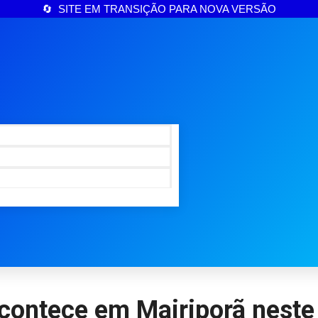
🔄 SITE EM TRANSIÇÃO PARA NOVA VERSÃO
ontece em Mairiporã neste 