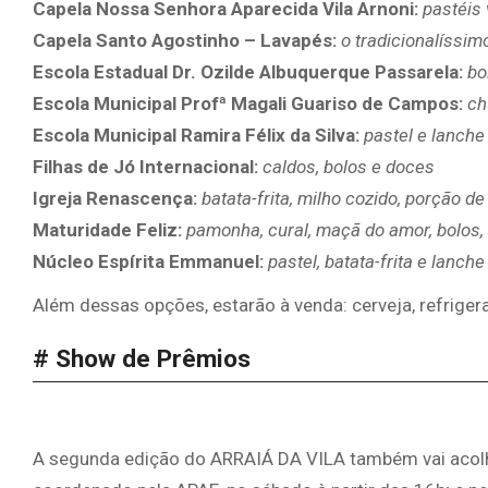
Capela Nossa Senhora Aparecida Vila Arnoni:
pastéis
Capela Santo Agostinho – Lavapés:
o tradicionalíssi
Escola Estadual Dr. Ozilde Albuquerque Passarela:
bo
Escola Municipal Profª Magali Guariso de Campos:
ch
Escola Municipal Ramira Félix da Silva:
pastel e lanche 
Filhas de Jó Internacional:
caldos, bolos e doces
Igreja Renascença:
batata-frita, milho cozido, porção d
Maturidade Feliz:
pamonha, cural, maçã do amor, bolos, 
Núcleo Espírita Emmanuel:
pastel, batata-frita e lanche
Além dessas opções, estarão à venda: cerveja, refrigera
# Show de Prêmios
A segunda edição do ARRAIÁ DA VILA também vai acolh