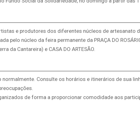
lo Fundo Social da Solidariedade, no domingo à partir das 1
rtistas e produtores dos diferentes núcleos de artesanato d
zada pelo núcleo da feira permanente da PRAÇA DO ROSÁRIO
erra da Cantareira) e CASA DO ARTESÃO.
o normalmente. Consulte os horários e itinerários de sua lin
 preocupações.
ganizados de forma a proporcionar comodidade aos partici