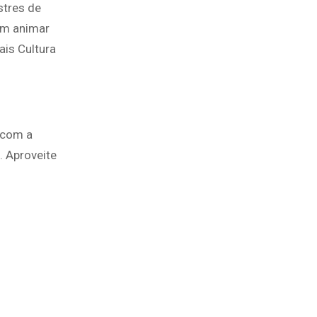
stres de
tem animar
ais Cultura
s com a
. Aproveite