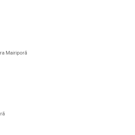
ra Mairiporã
orã