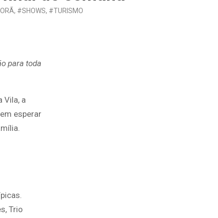
PORÃ
,
#SHOWS
,
#TURISMO
ão para toda
Vila, a
dem esperar
mília.
picas.
, Trio