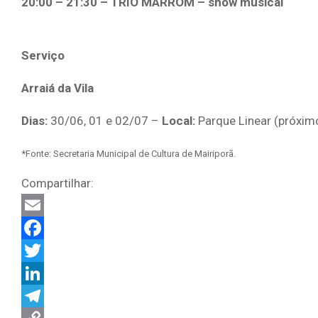
20:00 – 21:30 – TRIO MARROM – show musical
Serviço
Arraiá da Vila
Dias:
30/06, 01 e 02/07 –
Local:
Parque Linear (próxim
*Fonte: Secretaria Municipal de Cultura de Mairiporã.
Compartilhar:
Email
Facebook
Twitter
LinkedIn