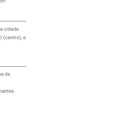
5h.
a cidade.
 (centro), e
ha de
pantes.