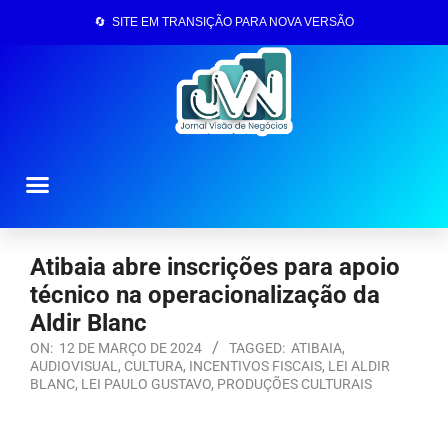
🔄 SITE EM TRANSIÇÃO PARA NOVA VERSÃO
Página Inicial
Atibaia abre inscrições para apoio
técnico na operacionalização da
Aldir Blanc
ON:
12 DE MARÇO DE 2024
TAGGED:
ATIBAIA
,
AUDIOVISUAL
,
CULTURA
,
INCENTIVOS FISCAIS
,
LEI ALDIR
BLANC
,
LEI PAULO GUSTAVO
,
PRODUÇÕES CULTURAIS