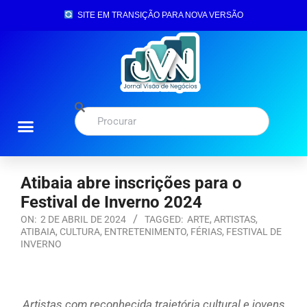
SITE EM TRANSIÇÃO PARA NOVA VERSÃO
Atibaia abre inscrições para o
Festival de Inverno 2024
ON:
2 DE ABRIL DE 2024
TAGGED:
ARTE
,
ARTISTAS
,
ATIBAIA
,
CULTURA
,
ENTRETENIMENTO
,
FÉRIAS
,
FESTIVAL DE
INVERNO
Artistas com reconhecida trajetória cultural e jovens