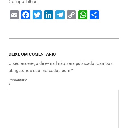
Compartilhar:
Email
Facebook
Twitter
LinkedIn
Telegram
Copy
WhatsAp
Share
Link
DEIXE UM COMENTÁRIO
O seu endereço de e-mail não será publicado.
Campos
obrigatórios são marcados com
*
Comentário
*