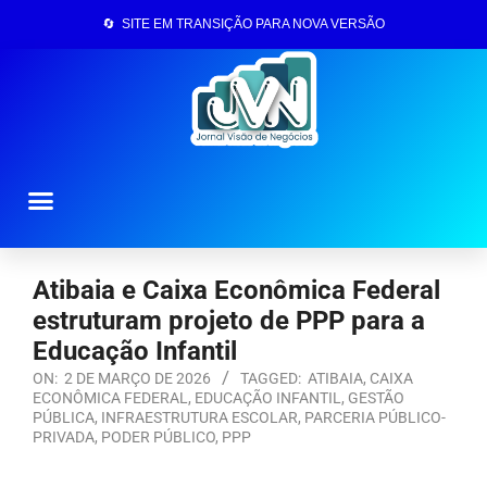
🔄 SITE EM TRANSIÇÃO PARA NOVA VERSÃO
Página Inicial
Atibaia e Caixa Econômica Federal
estruturam projeto de PPP para a
Educação Infantil
ON:
2 DE MARÇO DE 2026
TAGGED:
ATIBAIA
,
CAIXA
ECONÔMICA FEDERAL
,
EDUCAÇÃO INFANTIL
,
GESTÃO
PÚBLICA
,
INFRAESTRUTURA ESCOLAR
,
PARCERIA PÚBLICO-
PRIVADA
,
PODER PÚBLICO
,
PPP