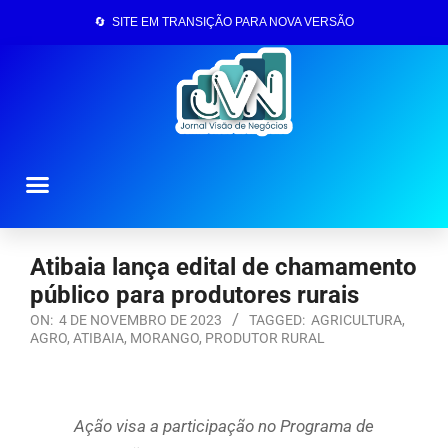
🔄 SITE EM TRANSIÇÃO PARA NOVA VERSÃO
Página Inicial
Atibaia lança edital de chamamento
público para produtores rurais
ON:
4 DE NOVEMBRO DE 2023
TAGGED:
AGRICULTURA
,
AGRO
,
ATIBAIA
,
MORANGO
,
PRODUTOR RURAL
Ação visa a participação no Programa de