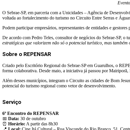
Evento
O Sebrae-SP, em parceria com a Unicidades – Agência de Desenvolvi
voltada ao fortalecimento do turismo no Circuito Entre Serras e Águas 
Podem participar empresários, representantes de entidades e gestores 
De acordo com Pedro Teles, consultor de negócios do Sebrae-SP, o 
estratégicas que valorizem não só o potencial turístico, mas também
Sobre o REPENSAR
Criado pelo Escritório Regional do Sebrae-SP em Guarulhos, o REPE
forma colaborativa. Desde maio, a iniciativa já passou por Mairiporã, 
Além desses municípios, integram o Circuito as cidades de Bom Jesus 
potencial do turismo regional como vetor de desenvolvimento.
Serviço
6º Encontro do REPENSAR
📅
Data:
30 de outubro
⏰
Horário:
A partir das 8h30
📍
Local:
Cine Itá Cultural – Rua Visconde do Rio Branco, 51, Centr