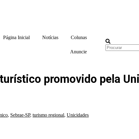
Página Inicial
Notícias
Colunas
Anuncie
 turístico promovido pela U
mico
,
Sebrae-SP
,
turismo regional
,
Unicidades