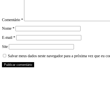
Comentário
*
Nome
*
E-mail
*
Site
Salvar meus dados neste navegador para a próxima vez que eu co