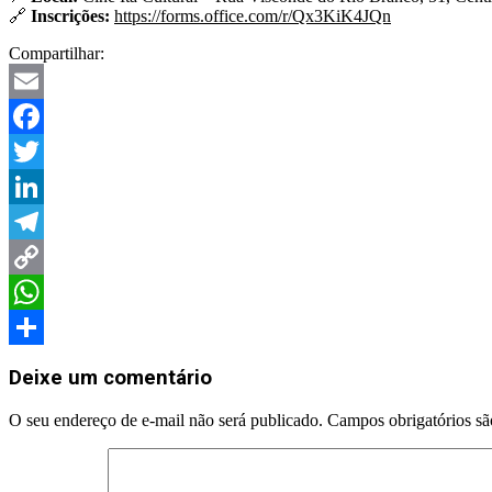
🔗
Inscrições:
https://forms.office.com/r/Qx3KiK4JQn
Compartilhar:
Email
Facebook
Twitter
LinkedIn
Telegram
Copy
Link
WhatsApp
Share
Deixe um comentário
O seu endereço de e-mail não será publicado.
Campos obrigatórios s