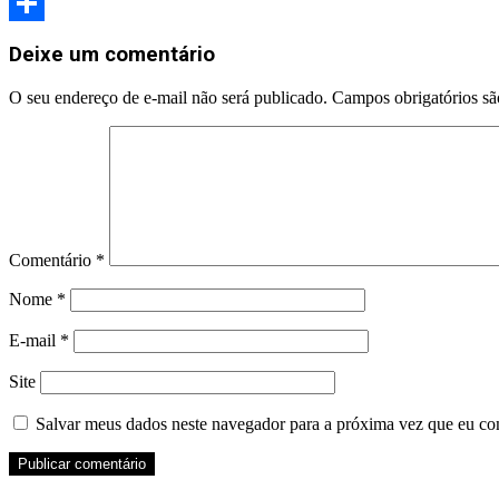
Link
WhatsApp
Share
Deixe um comentário
O seu endereço de e-mail não será publicado.
Campos obrigatórios s
Comentário
*
Nome
*
E-mail
*
Site
Salvar meus dados neste navegador para a próxima vez que eu co