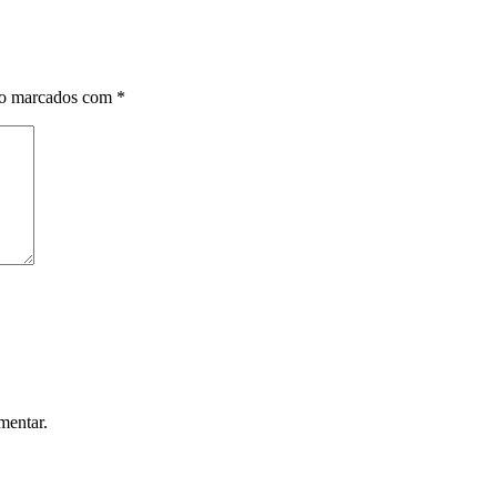
ão marcados com
*
mentar.