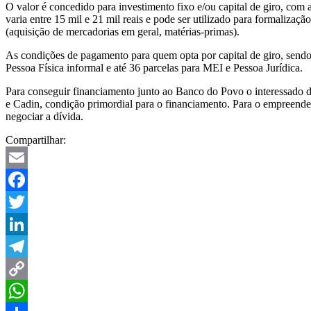
O valor é concedido para investimento fixo e/ou capital de giro, com 
varia entre 15 mil e 21 mil reais e pode ser utilizado para formalizaç
(aquisição de mercadorias em geral, matérias-primas).
As condições de pagamento para quem opta por capital de giro, sendo P
Pessoa Física informal e até 36 parcelas para MEI e Pessoa Jurídica.
Para conseguir financiamento junto ao Banco do Povo o interessado de
e Cadin, condição primordial para o financiamento. Para o empreended
negociar a dívida.
Compartilhar:
Email
Facebook
Twitter
LinkedIn
Telegram
Copy